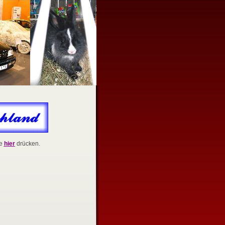
te
hier
drücken.